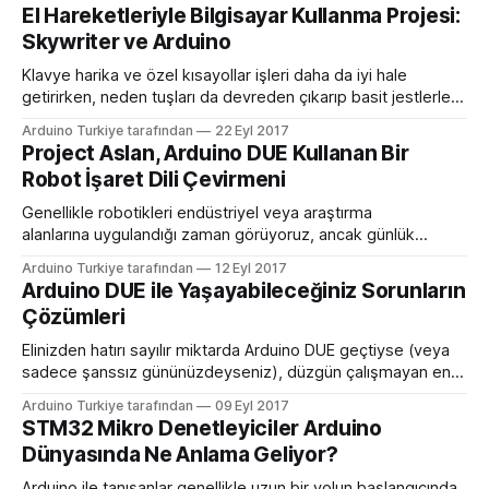
El Hareketleriyle Bilgisayar Kullanma Projesi:
Skywriter ve Arduino
Klavye harika ve özel kısayollar işleri daha da iyi hale
getirirken, neden tuşları da devreden çıkarıp basit jestlerle
bilgisayarınızı kontrol etmeyelim? MAker Ben James, bir
Arduino Turkiye tarafından
22 Eyl 2017
dizüstü bilgisayarda klavye taklit etmek için Arduino
Project Aslan, Arduino DUE Kullanan Bir
Leonardo’nun yanında parmak hareketlerini almak için bir
Robot İşaret Dili Çevirmeni
Skywriter cihazı kullanarak eşsiz bir arayüz oluşturarak bunu
yaptı. Skywriter
Genellikle robotikleri endüstriyel veya araştırma
alanlarına uygulandığı zaman görüyoruz, ancak günlük
yaşamda da yardımcı olabilecekleri çok yol var: Örneğin,
Arduino Turkiye tarafından
12 Eyl 2017
görme engelli insanlar için kişisel rehber görevi gören
Arduino DUE ile Yaşayabileceğiniz Sorunların
mutfak botu, engellilerin yemek yapmasına yardımcı olabilir.
Çözümleri
Veya – ve bu gerçek – işaret dili çevirmeni işlevi gören robot
kolu. Sınıflarda, mahkemelerde ve evde, bu
Elinizden hatırı sayılır miktarda Arduino DUE geçtiyse (veya
sadece şanssız gününüzdeyseniz), düzgün çalışmayan en
az bir tane cihazla karşılaşma olasılığınız yüksek. Bunun için
Arduino Turkiye tarafından
09 Eyl 2017
her zaman cihazı çöpe atmanız gerekmeyebilir. Birçok
STM32 Mikro Denetleyiciler Arduino
Arduino DUE sorununu çözmek için çeşitli yöntemler var.
Dünyasında Ne Anlama Geliyor?
Diyelim ki Arduino DUE ile çalışmaya başlayacaksınız. Bunun
için Arduino’yu açtınız
Arduino ile tanışanlar genellikle uzun bir yolun başlangıcında