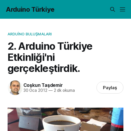
Arduino Türkiye
ARDUINO BULUŞMALARI
2. Arduino Türkiye
Etkinliği'ni
gerçekleştirdik.
Coşkun Taşdemir
Paylaş
30 Oca 2012
—
2 dk okuma