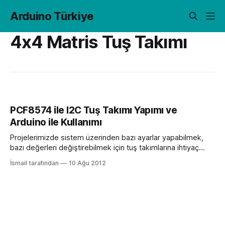
Arduino Türkiye
4x4 Matris Tuş Takımı
PCF8574 ile I2C Tuş Takımı Yapımı ve
Arduino ile Kullanımı
Projelerimizde sistem üzerinden bazı ayarlar yapabilmek,
bazı değerleri değiştirebilmek için tuş takımlarına ihtiyaç
duyarız. 4×4 membran tuş takımı kolay biz çözüm olsa da 8
İsmail tarafından
10 Ağu 2012
dijital pini gözden çıkarmamız gerekir Arduino ile kullanmak
için. Bu yazımda da yine bir önceki yazımdaki gibi PCF8574
kullanarak matris tuş takımını(matrix keypad) I2C