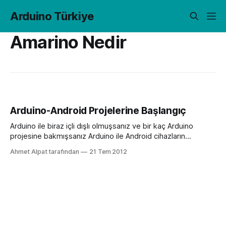
Arduino Türkiye
Amarino Nedir
Arduino-Android Projelerine Başlangıç
Arduino ile biraz içli dışlı olmuşsanız ve bir kaç Arduino
projesine bakmışsanız Arduino ile Android cihazların
haberleşmesiyle yapılmış projelere rastlamışsınızdır. Bu
Ahmet Alpat tarafından
21 Tem 2012
yazıda yapılmış bir projeyi veya nasıl yapıldığını
anlatmayacağım. Arduino ile Androidi haberleştirerek bir
proje yapmak isteyenlerin nereden başlaması gerektiğini
yazacağım. Piyasada Android için yapılmış Arduino eklentileri
bulunduğu gibi, Arduino