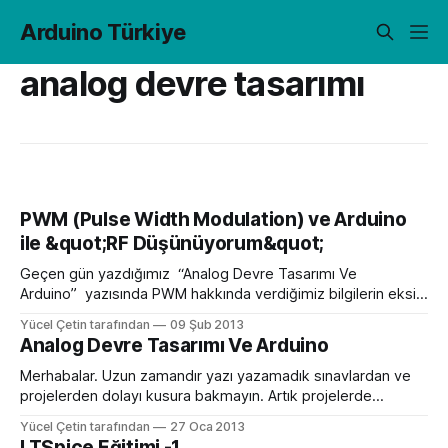
Arduino Türkiye
analog devre tasarımı
PWM (Pulse Width Modulation) ve Arduino
ile &quot;RF Düşünüyorum&quot;
Geçen gün yazdığımız “Analog Devre Tasarımı Ve
Arduino” yazısında PWM hakkında verdiğimiz bilgilerin eksik
kaldığını hissettim ve tekrar PWM olayına dalış yapmak için
Yücel Çetin tarafından
09 Şub 2013
bu yazıyı yazdım. Ömer Koman “ında dediği gibi: ”
Analog Devre Tasarımı Ve Arduino
transient işlemin anlatıldğı (kodun üstündeki mavili kırmızılı -v
-b başlıklı)grafikte çift fazlı pwm görüntüsü var arduinoda
Merhabalar. Uzun zamandır yazı yazamadık sınavlardan ve
ise tek
projelerden dolayı kusura bakmayın. Artık projelerde
anlatmaya çalıştığımız “Arduino’nun DAC’si yok PWM çıkışı
Yücel Çetin tarafından
27 Oca 2013
var” dediğimizde sorular soruluyor Arduino’ya yeni başlayan
LTSpice Eğitimi -1