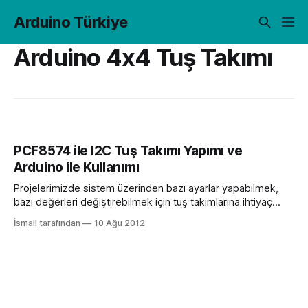
Arduino Türkiye
Arduino 4x4 Tuş Takımı
PCF8574 ile I2C Tuş Takımı Yapımı ve
Arduino ile Kullanımı
Projelerimizde sistem üzerinden bazı ayarlar yapabilmek,
bazı değerleri değiştirebilmek için tuş takımlarına ihtiyaç
duyarız. 4×4 membran tuş takımı kolay biz çözüm olsa da 8
İsmail tarafından
10 Ağu 2012
dijital pini gözden çıkarmamız gerekir Arduino ile kullanmak
için. Bu yazımda da yine bir önceki yazımdaki gibi PCF8574
kullanarak matris tuş takımını(matrix keypad) I2C