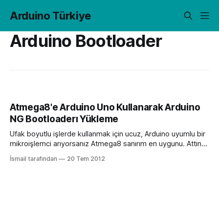
Arduino Türkiye
Arduino Bootloader
Atmega8'e Arduino Uno Kullanarak Arduino
NG Bootloaderı Yükleme
Ufak boyutlu işlerde kullanmak için ucuz, Arduino uyumlu bir
mikroişlemci arıyorsanız Atmega8 sanırım en uygunu. Attiny
serisine de bootloader yüklenebiliyor fakat Atmega8’den
İsmail tarafından
20 Tem 2012
tbiraz daha pahalılar ve daha az pine sahipler. Bu yazıda
Atmega8’e Arduino Uno kullanarak nasıl Arduino NG
bootloaderı yükleneceğini elimden geldiğince anlatacağım.
Malzeme Listesi: 1. Arduino