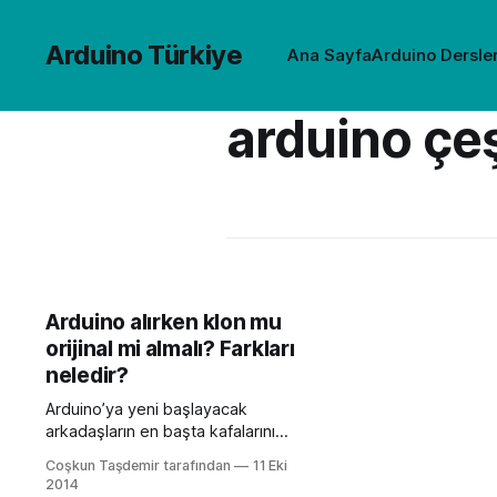
Arduino Türkiye
Ana Sayfa
Arduino Dersler
arduino çeş
Arduino alırken klon mu
orijinal mi almalı? Farkları
neledir?
Arduino’ya yeni başlayacak
arkadaşların en başta kafalarını
karıştıran şeylerden birisi de orijinal
Coşkun Taşdemir tarafından
11 Eki
Arduino mu yoksa klon Arduino mu
2014