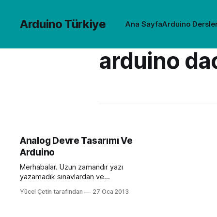
Arduino Türkiye
Ana Sayfa
Arduino Dersler
arduino da
Analog Devre Tasarımı Ve
Arduino
Merhabalar. Uzun zamandır yazı
yazamadık sınavlardan ve
projelerden dolayı kusura bakmayın.
Yücel Çetin tarafından
27 Oca 2013
Artık projelerde anlatmaya
çalıştığımız “Arduino’nun DAC’si yok
PWM çıkışı var” dediğimizde sorular