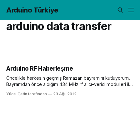
Arduino Türkiye
arduino data transfer
Arduino RF Haberleşme
Öncelikle herkesin geçmiş Ramazan bayramını kutluyorum.
Bayramdan önce aldığım 434 MHz rf alıcı-verici modülleri ile
ilgili bir yazı ile karşınızdayım. Eğer ben ebay?dan alırım
Yücel Çetin tarafından
23 Ağu 2012
1.95$ veririm bir kuruşta fazla vermem diyorsanız
yurtdışından gelmesini 1 ay bekleyebilirsiniz. Fakat ben
bunları her zaman aldığım genelde Türkiye?de toptan fiyatı
düzeyinde