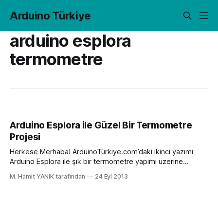
Arduino Türkiye
arduino esplora
termometre
Arduino Esplora ile Güzel Bir Termometre
Projesi
Herkese Merhaba! ArduinoTürkiye.com’daki ikinci yazımı
Arduino Esplora ile şık bir termometre yapımı üzerine
yazmak istedim. Dün biraz boş vaktim olunca masamın
M. Hamit YANIK tarafından
24 Eyl 2013
üzerindeki Esplora’ya takıldı gözlerim. Peşinden Esplora’nın
TFT ekranının da bir köşede durduğunu görünce, boş vakti
değerlendirmek adına bir dijital-görsel termometre yapayım
dedim. Adafruit’in GFX