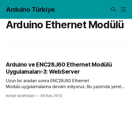
Arduino Türkiye
Arduino Ethernet Modülü
Arduino ve ENC28J60 Ethernet Modülü
Uygulamaları-3: WebServer
Uzun bir aradan sonra ENC28J60 Ethernet
Modülü uygulamalarına devam ediyoruz. Bu yazımda yerel
ağ üzerinde Arduino ile nasıl Webserver oluşturulacağını
İsmail tarafından
04 Kas 2012
anlatmaya çalışacağım. Öncelikle modülümüzü
bağladığımızda ağ tarafından ethernet modülümüze atanan
yerel ip adresine ihtiyacımız var. Bunun için EtherCard
kütüphanesinde bulunan örnek bir uygulamadan
yararlanacağız. ENC28J60 Ethernet Modülü ve
Arduino yazımdaki