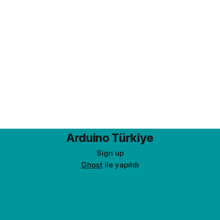
Arduino Türkiye
Sign up
Ghost
ile yapıldı