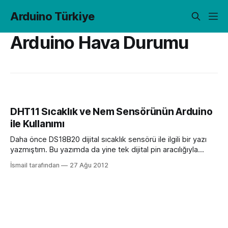
Arduino Türkiye
Arduino Hava Durumu
DHT11 Sıcaklık ve Nem Sensörünün Arduino
ile Kullanımı
Daha önce DS18B20 dijital sıcaklık sensörü ile ilgili bir yazı
yazmıştım. Bu yazımda da yine tek dijital pin aracılığıyla
sıcaklık ve nem verileri sağlayan, ucuz, nispeten hassiyeti az
İsmail tarafından
27 Ağu 2012
olan DHT11 dijital sıcaklık ve nem sensöründen bahsetmeye
çalışacağım. Ölçüm aralığı ve hassasiyetinden bahsederek
başlayalım. -? aralığındaki nemi ±%5 hassasiyetle, 0-50°C