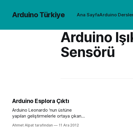
Arduino Türkiye
Ana Sayfa
Arduino Dersler
Arduino Işı
Sensörü
Arduino Esplora Çıktı
Arduino Leonardo ‘nun üstüne
yapılan geliştirmelerle ortaya çıkan
Arduino Esplora, çevresel etkileşim
Ahmet Alpat tarafından
11 Ara 2012
birimlerini de üzerinde barındırıyor.