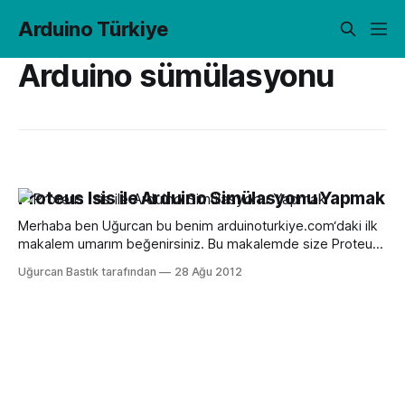
Arduino Türkiye
Arduino sümülasyonu
Proteus Isis ile Arduino Simülasyonu Yapmak
Merhaba ben Uğurcan bu benim arduinoturkiye.com‘daki ilk
makalem umarım beğenirsiniz. Bu makalemde size Proteus
Isis ile arduinonuzu nasıl kolay bir şekilde simüle edeceğinizi
Uğurcan Bastık tarafından
28 Ağu 2012
anlatacağım. Devrelerinizi tasarladıktan sonra onları simüle
etmek gerçekten önemli. Size zaman kazandırır. Yaptığınız
hataları daha kolay görürsünüz. Yazdığınız programın düzgün
çalışıp çalışmadığını kontrol edersiniz. Bunun