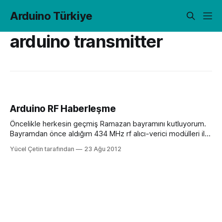
Arduino Türkiye
arduino transmitter
Arduino RF Haberleşme
Öncelikle herkesin geçmiş Ramazan bayramını kutluyorum.
Bayramdan önce aldığım 434 MHz rf alıcı-verici modülleri ile
ilgili bir yazı ile karşınızdayım. Eğer ben ebay?dan alırım
Yücel Çetin tarafından
23 Ağu 2012
1.95$ veririm bir kuruşta fazla vermem diyorsanız
yurtdışından gelmesini 1 ay bekleyebilirsiniz. Fakat ben
bunları her zaman aldığım genelde Türkiye?de toptan fiyatı
düzeyinde