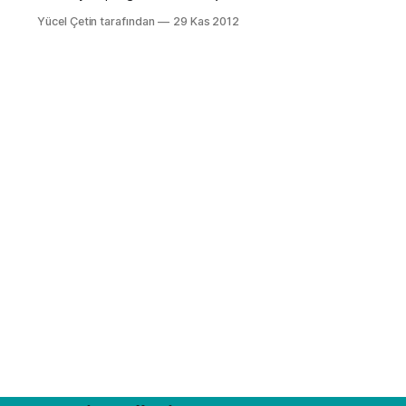
Ben şimdi sizlere LTSpice programı
Yücel Çetin tarafından
29 Kas 2012
hakkında bilgiler vermeye
çalışacağım. ?Arduino ile başlangıç
yapacağım fakat daha bir devre bile
kurmadım hocam mağdurum? : )
diye soran arkadaşların ve daha
önce hiç LTSpice kullanmamış
arkadaşların işine yarayacağımı umut
ediyorum… Elektroniğe başlarken ilk
olarak kullandığımız elemanlardan
biri