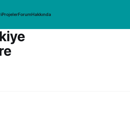
i
Projeler
Forum
Hakkında
kiye
re