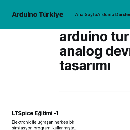
Arduino Türkiye
Ana Sayfa
Arduino Dersler
arduino tur
analog dev
tasarımı
LTSpice Eğitimi -1
Elektronik ile uğraşan herkes bir
similasyon programı kullanmıştır.