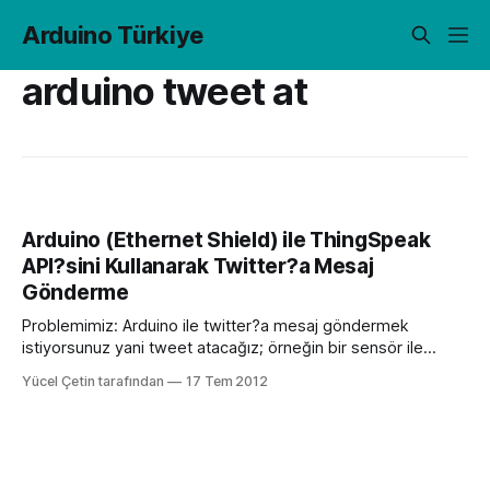
Arduino Türkiye
arduino tweet at
Arduino (Ethernet Shield) ile ThingSpeak
API?sini Kullanarak Twitter?a Mesaj
Gönderme
Problemimiz: Arduino ile twitter?a mesaj göndermek
istiyorsunuz yani tweet atacağız; örneğin bir sensör ile
çalıştığınızı varsayalım. Sensör bir hareket algıladığında
Yücel Çetin tarafından
17 Tem 2012
bunu twitter?dan mesaj olarak görmek istiyorsunuz. Çözüm:
Bu taslak bir anahtar kapandığında bir twitter mesajı
gönderecek. Bunun için http://www.thingspeak.com
adresindeki bir Proxy?yi, yetkilendirme sağlamak