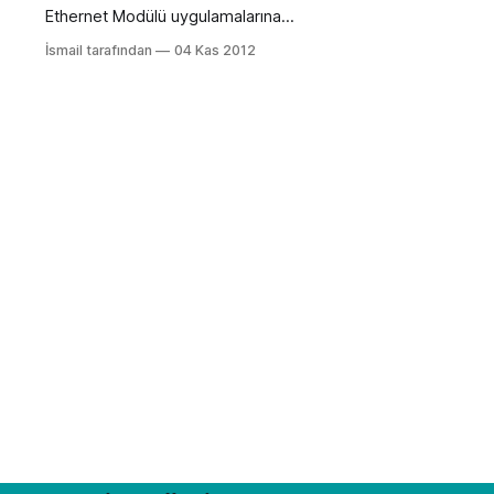
Ethernet Modülü uygulamalarına
devam ediyoruz. Bu yazımda yerel
İsmail tarafından
04 Kas 2012
ağ üzerinde Arduino ile nasıl
Webserver oluşturulacağını
anlatmaya çalışacağım. Öncelikle
modülümüzü bağladığımızda ağ
tarafından ethernet modülümüze
atanan yerel ip adresine ihtiyacımız
var. Bunun için EtherCard
kütüphanesinde bulunan örnek bir
uygulamadan yararlanacağız.
ENC28J60 Ethernet Modülü ve
Arduino yazımdaki