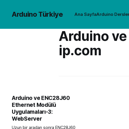
Arduino Türkiye
Ana Sayfa
Arduino Dersler
Arduino ve
ip.com
Arduino ve ENC28J60
Ethernet Modülü
Uygulamaları-3:
WebServer
Uzun bir aradan sonra ENC28J60