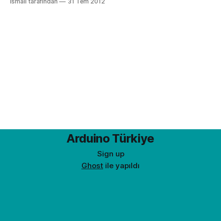
İsmail tarafından
31 Tem 2012
yaparsanız 6 dijital pin kullanmak durumundasınız, bu da 14
dijital pine sahip Arduino Uno gibi modellere bir hayli yüksek
bir rakam. LCD için 6 dijital pin ayıramadığınız projeleriniz
Arduino Türkiye
Sign up
Ghost
ile yapıldı