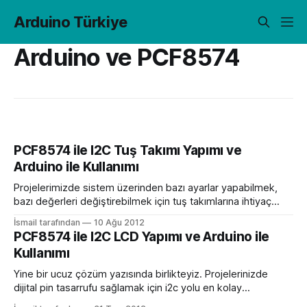
Arduino Türkiye
Arduino ve PCF8574
PCF8574 ile I2C Tuş Takımı Yapımı ve
Arduino ile Kullanımı
Projelerimizde sistem üzerinden bazı ayarlar yapabilmek,
bazı değerleri değiştirebilmek için tuş takımlarına ihtiyaç
duyarız. 4×4 membran tuş takımı kolay biz çözüm olsa da 8
İsmail tarafından
10 Ağu 2012
dijital pini gözden çıkarmamız gerekir Arduino ile kullanmak
PCF8574 ile I2C LCD Yapımı ve Arduino ile
için. Bu yazımda da yine bir önceki yazımdaki gibi PCF8574
Kullanımı
kullanarak matris tuş takımını(matrix keypad) I2C
Yine bir ucuz çözüm yazısında birlikteyiz. Projelerinizde
dijital pin tasarrufu sağlamak için i2c yolu en kolay
çözümlerden birisi sanırım. Normal LCD bağlantısı