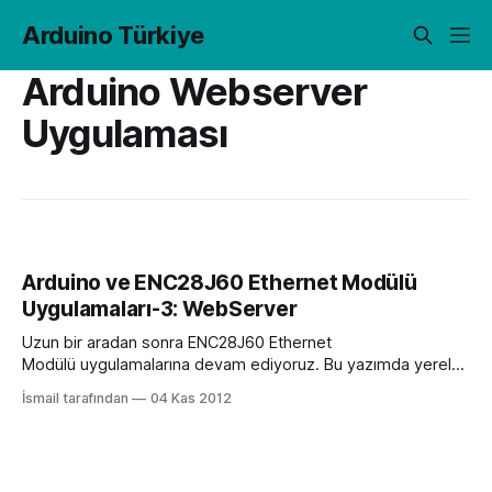
Arduino Türkiye
Arduino Webserver
Uygulaması
Arduino ve ENC28J60 Ethernet Modülü
Uygulamaları-3: WebServer
Uzun bir aradan sonra ENC28J60 Ethernet
Modülü uygulamalarına devam ediyoruz. Bu yazımda yerel
ağ üzerinde Arduino ile nasıl Webserver oluşturulacağını
İsmail tarafından
04 Kas 2012
anlatmaya çalışacağım. Öncelikle modülümüzü
bağladığımızda ağ tarafından ethernet modülümüze atanan
yerel ip adresine ihtiyacımız var. Bunun için EtherCard
kütüphanesinde bulunan örnek bir uygulamadan