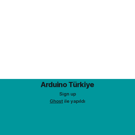
yararlanacağız. ENC28J60 Ethernet Modülü ve
Arduino yazımdaki
Arduino Türkiye
Sign up
Ghost
ile yapıldı