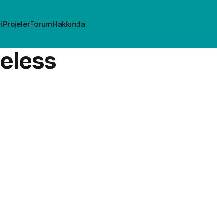
i
Projeler
Forum
Hakkında
reless