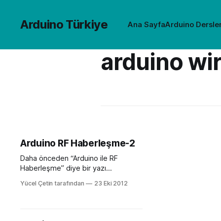
Arduino Türkiye
Ana Sayfa
Arduino Dersler
arduino wi
Arduino RF Haberleşme-2
Daha önceden “Arduino ile RF
Haberleşme” diye bir yazı
paylaşmıştık. Şimdi de yine RF ile
Yücel Çetin tarafından
23 Eki 2012
birşeyler yapmak için kablosuz
ileşim sağlayan, düşük maliyetli
RFM12B modülünü kullanacağız.
RFM12B nedir, ne işe yarar,