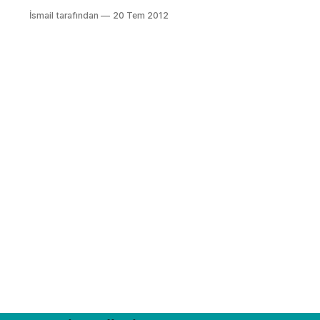
mikroişlemci arıyorsanız Atmega8
İsmail tarafından
20 Tem 2012
sanırım en uygunu. Attiny serisine de
bootloader yüklenebiliyor fakat
Atmega8’den tbiraz daha pahalılar
ve daha az pine sahipler. Bu yazıda
Atmega8’e Arduino Uno kullanarak
nasıl Arduino NG bootloaderı
yükleneceğini elimden geldiğince
anlatacağım. Malzeme Listesi: 1.
Arduino