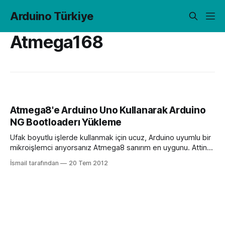
Arduino Türkiye
Atmega168
Atmega8'e Arduino Uno Kullanarak Arduino
NG Bootloaderı Yükleme
Ufak boyutlu işlerde kullanmak için ucuz, Arduino uyumlu bir
mikroişlemci arıyorsanız Atmega8 sanırım en uygunu. Attiny
serisine de bootloader yüklenebiliyor fakat Atmega8’den
İsmail tarafından
20 Tem 2012
tbiraz daha pahalılar ve daha az pine sahipler. Bu yazıda
Atmega8’e Arduino Uno kullanarak nasıl Arduino NG
bootloaderı yükleneceğini elimden geldiğince anlatacağım.
Malzeme Listesi: 1. Arduino