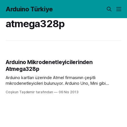
Arduino Türkiye
atmega328p
Arduino Mikrodenetleyicilerinden
Atmega328p
Arduino kartları üzerinde Atmel firmasının çeşitli
mikrodenetleyicileri bulunuyor. Arduino Uno, Mini gibi
modellerde Atmega328p’yi görüyoruz. Eğer Atmega 328p
Coşkun Taşdemir tarafından
06 Nis 2013
hakkında daha ayrıntılı bilgi almak ve içerisindeki
kaydedicileri (registers), modülleri ve elektriksel
karakteristiklerini görmek istiyorsanız onun dökümanına
(datasheet) bakabilirsiniz. Dökümana Atmel’in sitesindeki şu
linkten ulaşabilirsiniz. (Dikkat boyutu 35 MB) Dökümanın