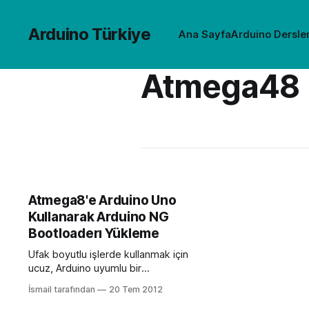
Arduino Türkiye
Ana Sayfa
Arduino Dersler
Atmega48
Atmega8'e Arduino Uno
Kullanarak Arduino NG
Bootloaderı Yükleme
Ufak boyutlu işlerde kullanmak için
ucuz, Arduino uyumlu bir
mikroişlemci arıyorsanız Atmega8
İsmail tarafından
20 Tem 2012
sanırım en uygunu. Attiny serisine de