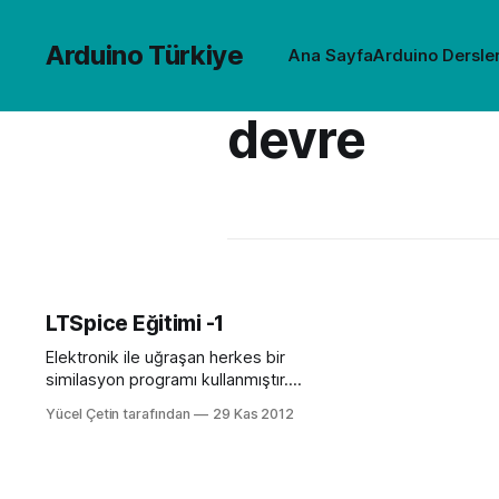
Arduino Türkiye
Ana Sayfa
Arduino Dersler
devre
LTSpice Eğitimi -1
Elektronik ile uğraşan herkes bir
similasyon programı kullanmıştır.
Ben şimdi sizlere LTSpice programı
Yücel Çetin tarafından
29 Kas 2012
hakkında bilgiler vermeye
çalışacağım. ?Arduino ile başlangıç
yapacağım fakat daha bir devre bile
kurmadım hocam mağdurum? : )