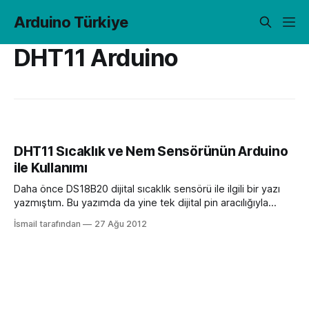
Arduino Türkiye
DHT11 Arduino
DHT11 Sıcaklık ve Nem Sensörünün Arduino
ile Kullanımı
Daha önce DS18B20 dijital sıcaklık sensörü ile ilgili bir yazı
yazmıştım. Bu yazımda da yine tek dijital pin aracılığıyla
sıcaklık ve nem verileri sağlayan, ucuz, nispeten hassiyeti az
İsmail tarafından
27 Ağu 2012
olan DHT11 dijital sıcaklık ve nem sensöründen bahsetmeye
çalışacağım. Ölçüm aralığı ve hassasiyetinden bahsederek
başlayalım. -? aralığındaki nemi ±%5 hassasiyetle, 0-50°C