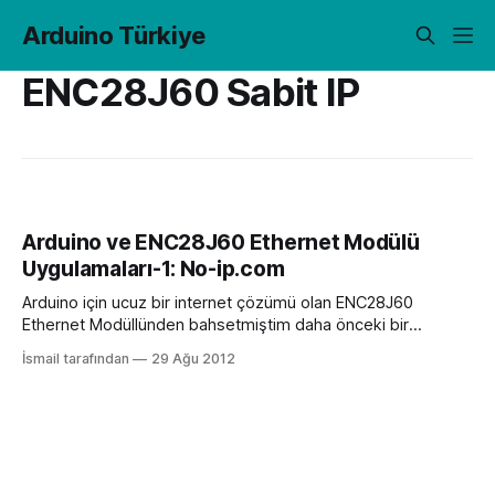
Arduino Türkiye
ENC28J60 Sabit IP
Arduino ve ENC28J60 Ethernet Modülü
Uygulamaları-1: No-ip.com
Arduino için ucuz bir internet çözümü olan ENC28J60
Ethernet Modüllünden bahsetmiştim daha önceki bir
yazımda. Bu yazımda ise webserver ve web otomasyon
İsmail tarafından
29 Ağu 2012
sistemleriyle uğraşanlar için büyük bir engel oluşturan sabit
ip sorununa, no-ip.com aracılığıyla geliştirilen bir çözümü
anlatmaya çalışacağım. Arduino ve ENC28J60 ethernet
modülü kullanarak kurduğumuz webservera sabit bir