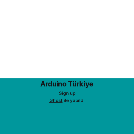
Arduino Türkiye
Sign up
Ghost
ile yapıldı