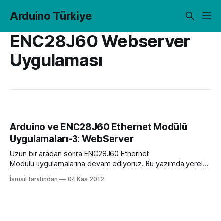
Arduino Türkiye
ENC28J60 Webserver
Uygulaması
Arduino ve ENC28J60 Ethernet Modülü
Uygulamaları-3: WebServer
Uzun bir aradan sonra ENC28J60 Ethernet
Modülü uygulamalarına devam ediyoruz. Bu yazımda yerel
ağ üzerinde Arduino ile nasıl Webserver oluşturulacağını
İsmail tarafından
04 Kas 2012
anlatmaya çalışacağım. Öncelikle modülümüzü
bağladığımızda ağ tarafından ethernet modülümüze atanan
yerel ip adresine ihtiyacımız var. Bunun için EtherCard
kütüphanesinde bulunan örnek bir uygulamadan