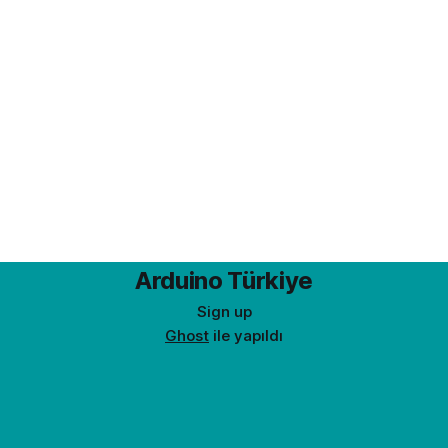
yararlanacağız. ENC28J60 Ethernet Modülü ve
Arduino yazımdaki
Arduino Türkiye
Sign up
Ghost
ile yapıldı