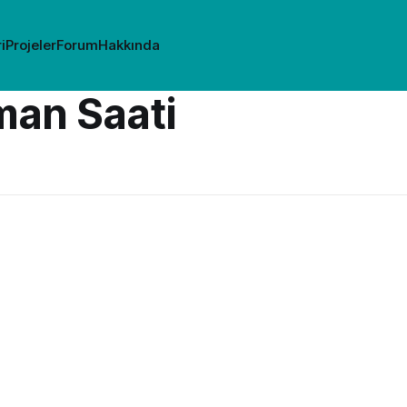
i
Projeler
Forum
Hakkında
an Saati