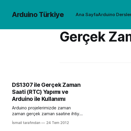
Arduino Türkiye
Ana Sayfa
Arduino Dersler
Gerçek Zam
DS1307 ile Gerçek Zaman
Saati (RTC) Yapımı ve
Arduino ile Kullanımı
Arduino projelerimizde zaman
zaman gerçek zaman saatine ihtiyaç
duyarız. Saate göre açılıp kapanan
İsmail tarafından
24 Tem 2012
röleler, tarih veya saate göre veri