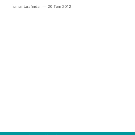
mikroişlemci arıyorsanız Atmega8
İsmail tarafından
20 Tem 2012
sanırım en uygunu. Attiny serisine de
bootloader yüklenebiliyor fakat
Atmega8’den tbiraz daha pahalılar
ve daha az pine sahipler. Bu yazıda
Atmega8’e Arduino Uno kullanarak
nasıl Arduino NG bootloaderı
yükleneceğini elimden geldiğince
anlatacağım. Malzeme Listesi: 1.
Arduino