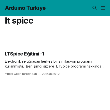
Arduino Türkiye
lt spice
LTSpice Eğitimi -1
Elektronik ile uğraşan herkes bir similasyon programı
kullanmıştır. Ben şimdi sizlere LTSpice programı hakkında
bilgiler vermeye çalışacağım. ?Arduino ile başlangıç
Yücel Çetin tarafından
29 Kas 2012
yapacağım fakat daha bir devre bile kurmadım hocam
mağdurum? : ) diye soran arkadaşların ve daha önce hiç
LTSpice kullanmamış arkadaşların işine yarayacağımı umut
ediyorum… Elektroniğe başlarken ilk olarak kullandığımız
elemanlardan biri