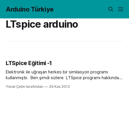
Arduino Türkiye
LTspice arduino
LTSpice Eğitimi -1
Elektronik ile uğraşan herkes bir similasyon programı
kullanmıştır. Ben şimdi sizlere LTSpice programı hakkında
bilgiler vermeye çalışacağım. ?Arduino ile başlangıç
Yücel Çetin tarafından
29 Kas 2012
yapacağım fakat daha bir devre bile kurmadım hocam
mağdurum? : ) diye soran arkadaşların ve daha önce hiç
LTSpice kullanmamış arkadaşların işine yarayacağımı umut
ediyorum… Elektroniğe başlarken ilk olarak kullandığımız
elemanlardan biri