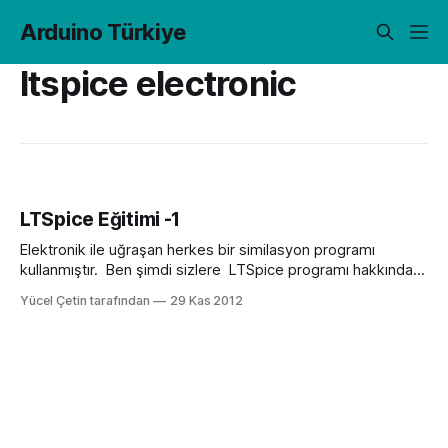
Arduino Türkiye
ltspice electronic
LTSpice Eğitimi -1
Elektronik ile uğraşan herkes bir similasyon programı
kullanmıştır. Ben şimdi sizlere LTSpice programı hakkında
bilgiler vermeye çalışacağım. ?Arduino ile başlangıç
Yücel Çetin tarafından
29 Kas 2012
yapacağım fakat daha bir devre bile kurmadım hocam
mağdurum? : ) diye soran arkadaşların ve daha önce hiç
LTSpice kullanmamış arkadaşların işine yarayacağımı umut
ediyorum… Elektroniğe başlarken ilk olarak kullandığımız
elemanlardan biri