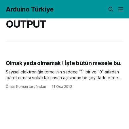
Arduino Türkiye
OUTPUT
Olmak yada olmamak ! İşte bütün mesele bu.
Sayısal elektroniğin temelinin sadece “1” bir ve “0” sıfırdan
ibaret olması sokaktaki insan açısından bir şey ifade etmese
de günümüzde hayatımız “1” ve “0” dan oluşmuş bir dünya
Ömer Koman tarafından
11 Oca 2012
ile sarılmış durumda. Aslında pratik açıdan baktığımızda bir
şey ya vardır ya yoktur, ya açıktır yada kapalıdır veya
çalışıyordur yada çalışmıyordur. Matematik