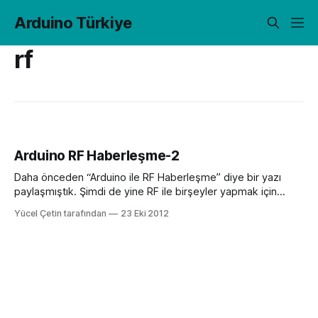
Arduino Türkiye
rf
Arduino RF Haberleşme-2
Daha önceden “Arduino ile RF Haberleşme” diye bir yazı
paylaşmıştık. Şimdi de yine RF ile birşeyler yapmak için
kablosuz ileşim sağlayan, düşük maliyetli RFM12B modülünü
Yücel Çetin tarafından
23 Eki 2012
kullanacağız. RFM12B nedir, ne işe yarar, üstünlükleri
nelerdir? İlk önce RFM12B‘ yi biraz tanıyalım. Yaklaşık 15,9
x16,1mm boyutlarında. 2,2-3.8V aralığında rahatlıkla