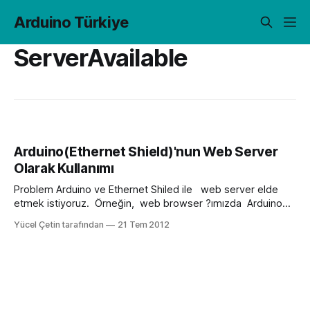
Arduino Türkiye
ServerAvailable
Arduino(Ethernet Shield)'nun Web Server
Olarak Kullanımı
Problem Arduino ve Ethernet Shiled ile web server elde
etmek istiyoruz. Örneğin, web browser ?ımızda Arduino
analog pinlerine bağlı sensörlerimizden ölçtüğümüz
Yücel Çetin tarafından
21 Tem 2012
değerleri görüntülemek istiyoruz. Çözüm Önceki twitter
yazımızdaki gibi ilk önce Ethernet ve IP ayarlarımızı
yapacağız ardından analog Pin?lerden okunulan değerleri,
program içerisinde girdiğimiz IP adresini Web Browser?
ımıza