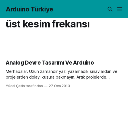
Arduino Türkiye
üst kesim frekansı
Analog Devre Tasarımı Ve Arduino
Merhabalar. Uzun zamandır yazı yazamadık sınavlardan ve
projelerden dolayı kusura bakmayın. Artık projelerde
anlatmaya çalıştığımız “Arduino’nun DAC’si yok PWM çıkışı
Yücel Çetin tarafından
27 Oca 2013
var” dediğimizde sorular soruluyor Arduino’ya yeni başlayan
hocalarımızdan… Bugün bunlara cevap vermeye
çalışacağız. Analog devre tasarımı için ben LTSpice
programını kullanıyorum. Öğrenmek isteyen arkadaşlar şu
yazıda başlamış