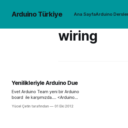
Arduino Türkiye
Ana Sayfa
Arduino Dersler
wiring
Yenilikleriyle Arduino Due
Evet Arduino Team yeni bir Arduino
board ile karşımızda…. <Arduino
DUE> : Arduino Developer Edition
Yücel Çetin tarafından
01 Eki 2012
Arduino DUE üzerinde 32bit Cortex-
M3 ARM işlemci bulunuyor. Arduino
DUE 96 Mhz’de 256Kb Flash ile
ATMEL’in SAM3U( Cortex-M3 ARM