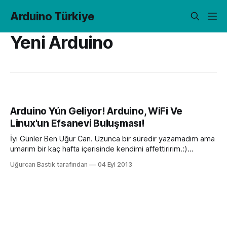
Arduino Türkiye
Yeni Arduino
Arduino Yún Geliyor! Arduino, WiFi Ve
Linux'un Efsanevi Buluşması!
İyi Günler Ben Uğur Can. Uzunca bir süredir yazamadım ama
umarım bir kaç hafta içerisinde kendimi affettiririm.:)
Öncelikler Arduino Yún arduinolar arasında devrim niteliğinde
Uğurcan Bastık tarafından
04 Eyl 2013
bir kart çünkü hala arduino ve Linux ile İnternet’in gücünü
taşıyor yeni yazılan kütüphaneler ile ortaya çıkan bir sürü
olanak var, eskiden uğraştığımız bir sürü