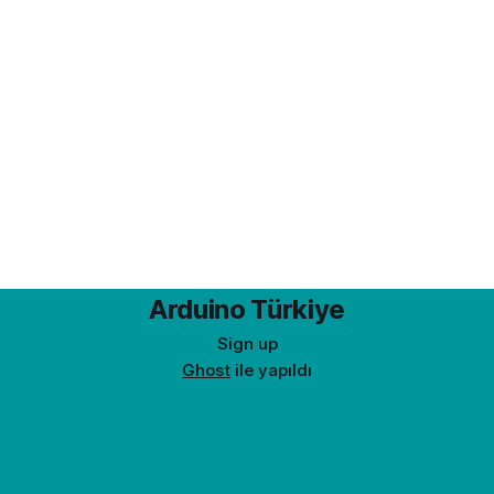
Arduino Türkiye
Sign up
Ghost
ile yapıldı