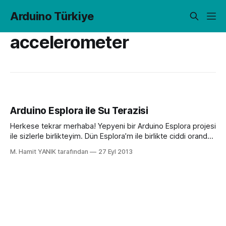
Arduino Türkiye
accelerometer
Arduino Esplora ile Su Terazisi
Herkese tekrar merhaba! Yepyeni bir Arduino Esplora projesi
ile sizlerle birlikteyim. Dün Esplora’m ile birlikte ciddi oranda
vakit geçirmem sonucu böyle bir proje ortaya çıktı. Epey
M. Hamit YANIK tarafından
27 Eyl 2013
yordu beni ama sonucu güzel oldu sanki? Bu sefer
Esplora’nın ivme sensörünü kullanarak bir su terazisi
yapmaya çalıştım. Merak etmeyin! Bundan önceki