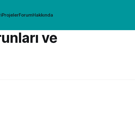
i
Projeler
Forum
Hakkında
unları ve