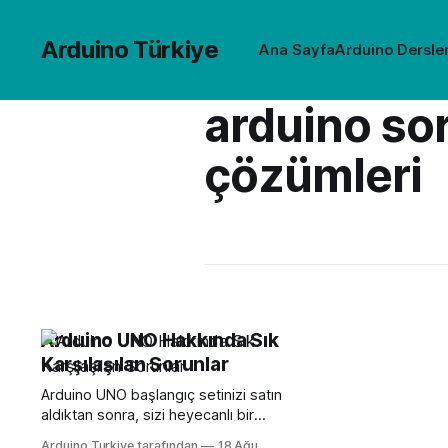
Arduino Türkiye
Ana Sayfa
Arduino Dersler
arduino sor
çözümleri
Arduino UNO Hakkında Sık
Karşılaşılan Sorunlar
Arduino UNO başlangıç setinizi satın
aldıktan sonra, sizi heyecanlı bir
süreç bekliyor. Pek çok bileşenden
Arduino Turkiye tarafından
18 Ağu