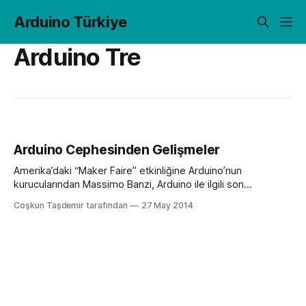
Arduino Türkiye
Arduino Tre
Arduino Cephesinden Gelişmeler
Amerika’daki “Maker Faire” etkinliğine Arduino’nun
kurucularından Massimo Banzi, Arduino ile ilgili son
gelişmeleri paylaştığı bir sunum yaptı. Burada Arduino ile ilgili
Coşkun Taşdemir tarafından
27 May 2014
haberleri öğrendik. Arduino cephesinde önemli gelişmeler
şunlar: – Arduino Tre’nin beta versiyonu çıktı. Arduino Tre
üzerine ARM – Cortex A8 tabanlı bir işlemci bulunduruyor. Bu
işlemci Beaglebone’daki