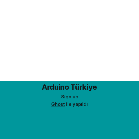
Arduino Türkiye
Sign up
Ghost
ile yapıldı