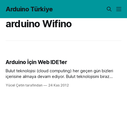
Arduino Türkiye
arduino Wifino
Arduino İçin Web IDE'ler
Bulut teknolojisi (cloud computing) her geçen gün bizleri
içerisine almaya devam ediyor. Bulut teknolojisini biraz
açıklamak gerekirse. Bulut Teknolojisi (Cloud computing) :
Yücel Çetin tarafından
24 Kas 2012
herhangi bir kuruluma gerek olmadan, bağımsız
platformlarda web tabanlı uygulamalar ile kullanıcılara
yazılım kaynaklarını sunan bir teknolojidir. Tabi benim
tanımlamamdan birşey anlamadınız o yüzden sizinle bir
video paylaşayım beraber