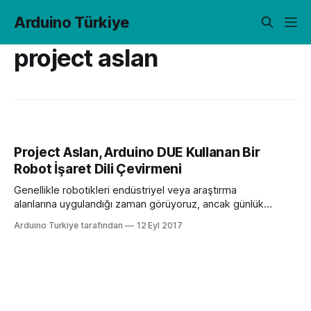
Arduino Türkiye
project aslan
Project Aslan, Arduino DUE Kullanan Bir
Robot İşaret Dili Çevirmeni
Genellikle robotikleri endüstriyel veya araştırma
alanlarına uygulandığı zaman görüyoruz, ancak günlük
yaşamda da yardımcı olabilecekleri çok yol var: Örneğin,
Arduino Turkiye tarafından
12 Eyl 2017
görme engelli insanlar için kişisel rehber görevi gören
mutfak botu, engellilerin yemek yapmasına yardımcı olabilir.
Veya – ve bu gerçek – işaret dili çevirmeni işlevi gören robot
kolu. Sınıflarda, mahkemelerde ve evde, bu