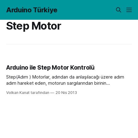
Arduino Türkiye
Step Motor
Arduino ile Step Motor Kontrolü
Step(Adım ) Motorlar, adından da anlaşılacağı üzere adım
adım hareket eden, motorun sargılarından birinin
enerjilendirilmesi ile sadece 1 adım hareket eden
Volkan Kanat tarafından
20 Nis 2013
motorlardır. Adımlarınızın kaç derecelik olacağı motorunuzun
tasarımına bağlıdır. Örneğin; 400 adımlık bir step motor 360
derecelik bir tam dönüşünde 400 adım yol alır. Bu durumda
motorunuzun bir adım açısı