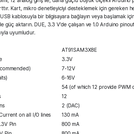
ış pimi, 12 analog giriş ile, daha güçlü büyük ölçekli Arduino p
tır. Kart, mikro denetleyiciyi desteklemek için gereken her
-USB kablosuyla bir bilgisayara bağlayın veya başlamak iç
le güç aktarın. DUE, 3.3 V’de çalışan ve 1.0 Arduino pinou
ıyla uyumludur.
AT91SAM3X8E
e
3.3V
recommended)
7-12V
its)
6-16V
54 (of which 12 provide PWM 
s
12
ns
2 (DAC)
urrent on all I/O lines
130 mA
.3V Pin
800 mA
V Pin
800 mA