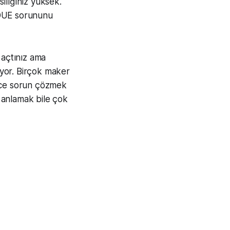
ılığınız yüksek.
 DUE sorununu
 açtınız ama
yor. Birçok maker
lerce sorun çözmek
 anlamak bile çok