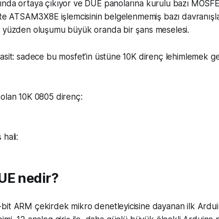
ında ortaya çıkıyor ve DUE panolarına kurulu bazı MOSFET
ikte ATSAM3X8E işlemcisinin belgelenmemiş bazı davranışl
u yüzden oluşumu büyük oranda bir şans meselesi.
asit: sadece bu mosfet’in üstüne 10K direnç lehimlemek ge
 olan 10K 0805 direnç:
hali:
UE nedir?
it ARM çekirdek mikro denetleyicisine dayanan ilk Arduin