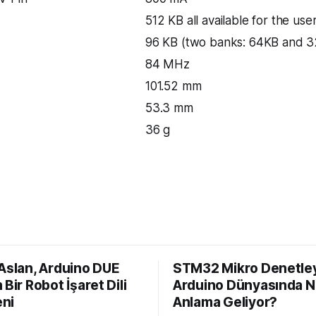
512 KB all available for the use
96 KB (two banks: 64KB and 
84 MHz
101.52 mm
53.3 mm
36 g
 Aslan, Arduino DUE
STM32 Mikro Denetley
 Bir Robot İşaret Dili
Arduino Dünyasında 
ni
Anlama Geliyor?