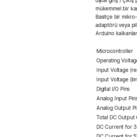
dijital giriş / çık
mükemmel bir kart
Basitçe bir mikro
adaptörü veya pil
Arduino kalkanlar
Microcontroller
Operating Voltag
Input Voltage (
Input Voltage (lim
Digital I/O Pins
Analog Input Pin
Analog Output Pi
Total DC Output C
DC Current for 3
DC Current for 5