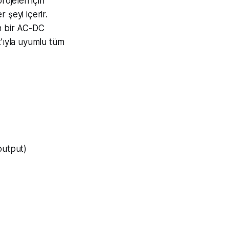
rojeleri için
 şeyi içerir.
in bir AC-DC
t’ıyla uyumlu tüm
output)