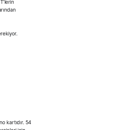
’lerin
arından
rekiyor.
o kartıdır. 54