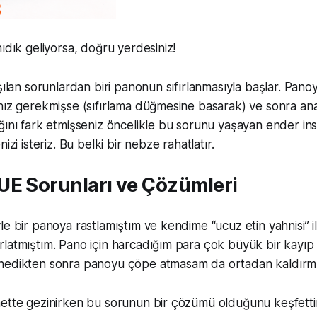
ıdık geliyorsa, doğru yerdesiniz!
şılan sorunlardan biri panonun sıfırlanmasıyla başlar. Panoy
nız gerekmişse (sıfırlama düğmesine basarak) ve sonra an
ğını fark etmişseniz öncelikle bu sorunu yaşayan ender ins
izi isteriz. Bu belki bir nebze rahatlatır.
UE Sorunları ve Çözümleri
e bir panoya rastlamıştım ve kendime “ucuz etin yahnisi” ile 
latmıştım. Pano için harcadığım para çok büyük bir kayıp 
nedikten sonra panoyu çöpe atmasam da ortadan kaldırmı
nette gezinirken bu sorunun bir çözümü olduğunu keşfetti