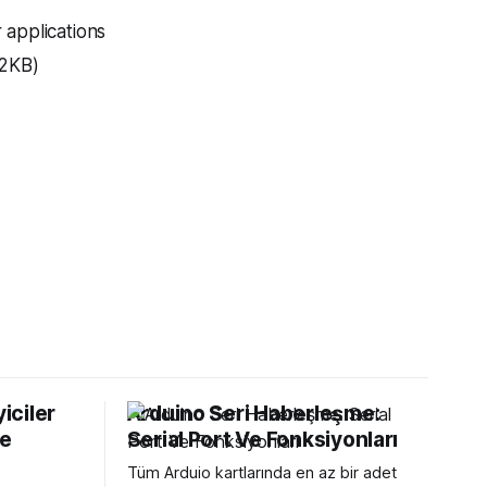
r applications
32KB)
iciler
Arduino Seri Haberleşme:
Ne
Serial Port Ve Fonksiyonları
Tüm Arduio kartlarında en az bir adet