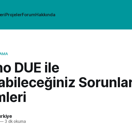
eri
Projeler
Forum
Hakkında
LAMA
o DUE ile
bileceğiniz Sorunlar
leri
rkiye
—
3 dk okuma