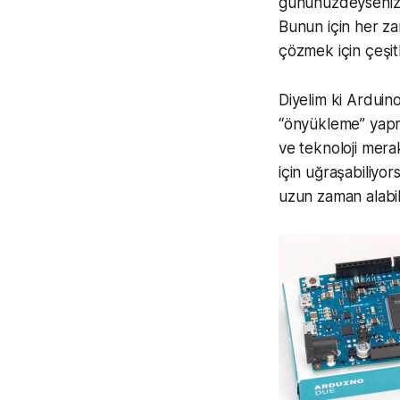
gününüzdeyseniz),
Bunun için her z
çözmek için çeşitl
Diyelim ki Arduin
“önyükleme” yapm
ve teknoloji merak
için uğraşabiliy
uzun zaman alabil