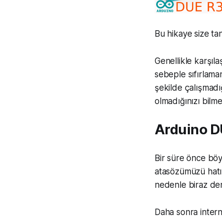
Bu hikaye size tan
Genellikle karşıla
sebeple sıfırlama
şekilde çalışmadı
olmadığınızı bilmen
Arduino D
Bir süre önce böyl
atasözümüzü hatır
nedenle biraz de
Daha sonra inter