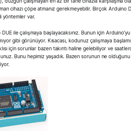
 düzgün çalışmayan en az bir tane cihazla karşılaşma olas
aman cihazı çöpe atmanız gerekmeyebilir. Birçok Arduino
i yöntemler var.
o DUE ile çalışmaya başlayacaksınız. Bunun için Arduino’yu
ıyor gibi görünüyor. Kısacası, kodunuz çalışmaya başlamı
lısı için sorunlar bazen takıntı haline gelebiliyor ve saat
orsunuz. Bunu hepimiz yaşadık. Bazen sorunun ne olduğunu
iyor.