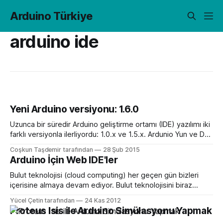
Arduino Türkiye
arduino ide
Yeni Arduino versiyonu: 1.6.0
Uzunca bir süredir Arduino geliştirme ortamı (IDE) yazılımı iki
farklı versiyonla ilerliyordu: 1.0.x ve 1.5.x. Ardunio Yun ve Due
gibi yeni nesil Arduino kartları için 1.5.x versiyonunu
Coşkun Taşdemir tarafından
28 Şub 2015
kullanmak gerekiyordu. Geçtiğimiz haftalarda bu iki
Arduino İçin Web IDE'ler
versiyonun ve uzunca süredir yapılan geliştirmelerin
eklendiği 1.6.0 versiyonu
Bulut teknolojisi (cloud computing) her geçen gün bizleri
içerisine almaya devam ediyor. Bulut teknolojisini biraz
açıklamak gerekirse. Bulut Teknolojisi (Cloud computing) :
Yücel Çetin tarafından
24 Kas 2012
herhangi bir kuruluma gerek olmadan, bağımsız
Proteus Isis ile Arduino Simülasyonu Yapmak
platformlarda web tabanlı uygulamalar ile kullanıcılara