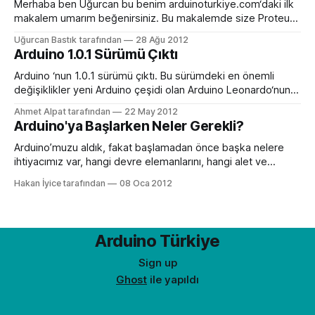
yazılım kaynaklarını sunan bir teknolojidir. Tabi benim
Merhaba ben Uğurcan bu benim arduinoturkiye.com‘daki ilk
tanımlamamdan birşey anlamadınız o yüzden sizinle bir
makalem umarım beğenirsiniz. Bu makalemde size Proteus
video paylaşayım beraber
Isis ile arduinonuzu nasıl kolay bir şekilde simüle edeceğinizi
Uğurcan Bastık tarafından
28 Ağu 2012
anlatacağım. Devrelerinizi tasarladıktan sonra onları simüle
Arduino 1.0.1 Sürümü Çıktı
etmek gerçekten önemli. Size zaman kazandırır. Yaptığınız
hataları daha kolay görürsünüz. Yazdığınız programın düzgün
Arduino ‘nun 1.0.1 sürümü çıktı. Bu sürümdeki en önemli
çalışıp çalışmadığını kontrol edersiniz. Bunun
değişiklikler yeni Arduino çeşidi olan Arduino Leonardo‘nun
destekleniyor olması ve IDE’ye dil seçeneğinin getirilmiş
Ahmet Alpat tarafından
22 May 2012
olması. Dil seçeneğinin, Japon geliştiricilerden birinin .po
Arduino'ya Başlarken Neler Gerekli?
dosyasını(dil dosyası) oluşturması ve ilk olarak Japonca’ya
çevirmesiyle başladığı, Arduino geliştiricilerinden Massimo
Arduino’muzu aldık, fakat başlamadan önce başka nelere
Banzi tarafından
ihtiyacımız var, hangi devre elemanlarını, hangi alet ve
edevatları edinmeliyiz soruları aklımızı kurcalıyor. Sorunun
Hakan İyice tarafından
08 Oca 2012
cevabı oldukça basit. Arduino, USB kablosu ve bilgisayar
haricinde başlangıç için herhangi bir donanıma ihtiyacımız
yok. İleriki projelerde ihtiyacımıza göre gerekli malzemeyi
çeşitli elektronik mağazalarından veya internet üzerinden
Arduino Türkiye
Sign up
Ghost
ile yapıldı