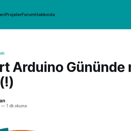
eri
Projeler
Forum
Hakkında
RI
rt Arduino Gününde 
(!)
an
—
1 dk okuma