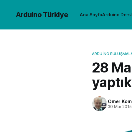
Arduino Türkiye
Ana Sayfa
Arduino Dersl
ARDUINO BULUŞMALA
28 Ma
yaptık
Ömer Kom
30 Mar 2015