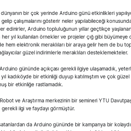
 dünyanın bir çok yerinde Arduino günü etkinlikleri yapılıy
 gelip çalışmalarını gösterir neler yapılabileceği konusunda 
rler edinirler, Arduino topluluğunun yıllar geçtikçe yaşlanan
 her yıl kullanılan örnekler ve projeler çığ gibi büyümeye
e hem elektronik meraklıları bir araya gelir hem de bu to
layıcılar güzel indirimlerle meraklıları desteklemekteler.
rduino gününde açıkçası gerekli ilgiye ulaşamadık, yeterli 
ıl kadıköyde bir etkinliği duyup katılmıştım ve çok güzel
muş bir etkinliğe rastlamadık.
obot ve Araştırma merkezinin bir semineri YTU Davutpa
gerekli ilgi ve faydayı görmüştür.
 satanlardan da Arduino gününde bir kampanya bir kolayd