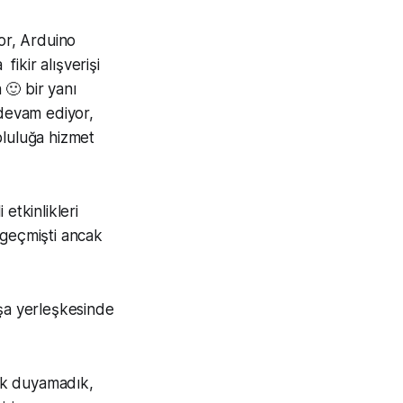
or, Arduino
fikir alışverişi
 🙂 bir yanı
 devam ediyor,
pluluğa hizmet
etkinlikleri
 geçmişti ancak
şa yerleşkesinde
ık duyamadık,