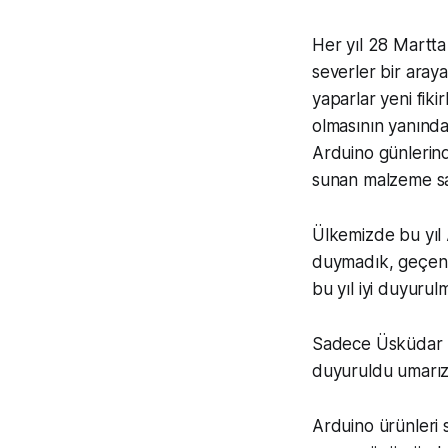
Her yıl 28 Martta
severler bir araya
yaparlar yeni fiki
olmasının yanında
Arduino günlerind
sunan malzeme sağ
Ülkemizde bu yıl A
duymadık, geçen y
bu yıl iyi duyurul
Sadece Üsküdar R
duyuruldu umarız 
Arduino ürünleri