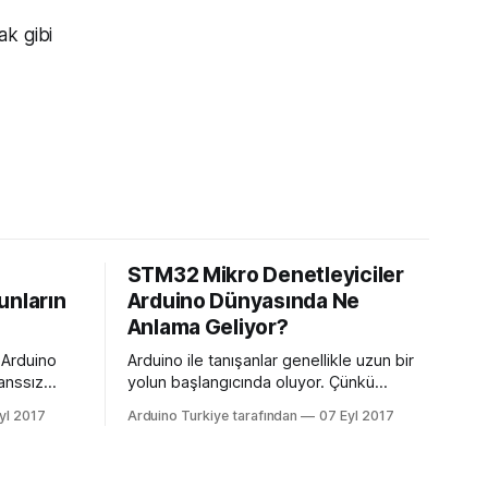
ak gibi
STM32 Mikro Denetleyiciler
unların
Arduino Dünyasında Ne
Anlama Geliyor?
a Arduino
Arduino ile tanışanlar genellikle uzun bir
anssız
yolun başlangıcında oluyor. Çünkü
lışmayan
Arduino dünyası vazgeçmesi zor
yl 2017
Arduino Turkiye tarafından
07 Eyl 2017
şma
maceralarla dolu. Arduino’yu tanıdıkça bu
n her zaman
heyecanınız da artacak. Bu nedenle
bilir.
Arduino dünyasıyla sizi buluşturmak için