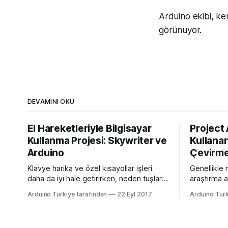
Arduino ekibi, ken
görünüyor.
DEVAMINI OKU
El Hareketleriyle Bilgisayar
Project
Kullanma Projesi: Skywriter ve
Kullanan
Arduino
Çevirme
Klavye harika ve özel kısayollar işleri
Genellikle 
daha da iyi hale getirirken, neden tuşları
araştırma a
da devreden çıkarıp basit jestlerle
zaman görü
Arduino Turkiye tarafından
22 Eyl 2017
Arduino Turk
bilgisayarınızı kontrol etmeyelim?
yaşamda da
MAker Ben James, bir dizüstü
yol var: Ör
bilgisayarda klavye taklit etmek için
için kişise