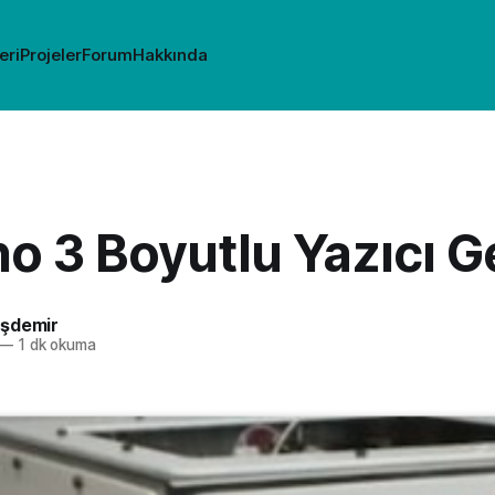
eri
Projeler
Forum
Hakkında
o 3 Boyutlu Yazıcı Ge
şdemir
—
1 dk okuma