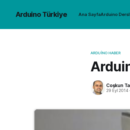
Arduino Türkiye
Ana Sayfa
Arduino Dersl
ARDUINO HABER
Arduin
Coşkun Ta
29 Eyl 2014