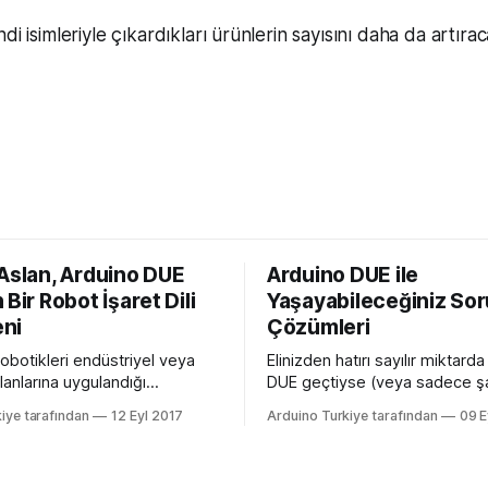
di isimleriyle çıkardıkları ürünlerin sayısını daha da artırac
 Aslan, Arduino DUE
Arduino DUE ile
 Bir Robot İşaret Dili
Yaşayabileceğiniz Sor
ni
Çözümleri
robotikleri endüstriyel veya
Elinizden hatırı sayılır miktard
lanlarına uygulandığı
DUE geçtiyse (veya sadece ş
yoruz, ancak günlük
gününüzdeyseniz), düzgün ça
iye tarafından
12 Eyl 2017
Arduino Turkiye tarafından
09 E
 yardımcı olabilecekleri çok
en az bir tane cihazla karşıla
neğin, görme engelli insanlar
olasılığınız yüksek. Bunun içi
l rehber görevi gören mutfak
cihazı çöpe atmanız gerekmeye